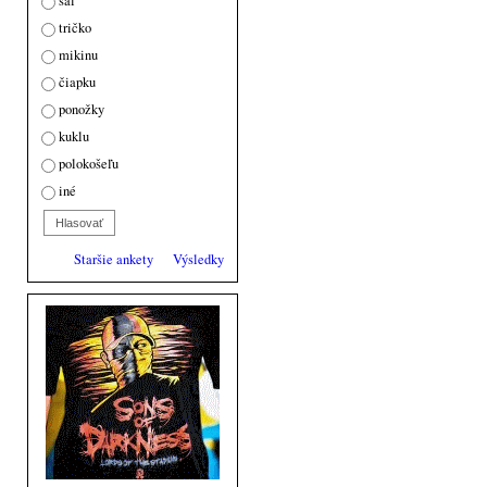
Odpovede
šál
tričko
mikinu
čiapku
ponožky
kuklu
polokošeľu
iné
Staršie ankety
Výsledky