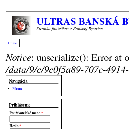
Skočiť na hlavný obsah
ULTRAS BANSKÁ B
Stránka fanúšikov z Banskej Bystrice
Home
Chybová správa
Notice
: unserialize(): Error at
/data/9/c/9c0f5a89-707c-4914-b
Navigácia
Fórum
Prihlásenie
Používateľské meno
*
Heslo
*