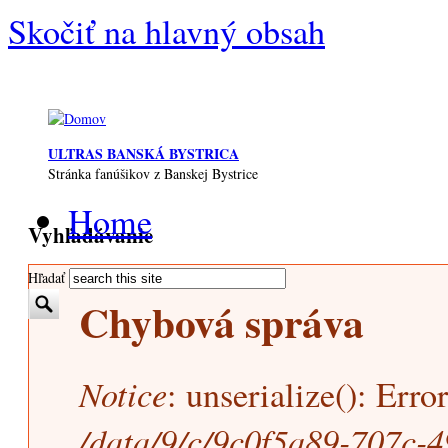
Skočiť na hlavný obsah
ULTRAS BANSKÁ BYSTRICA
Stránka fanúšikov z Banskej Bystrice
Home
Vyhľadávanie
Hľadať
Chybová správa
Notice
: unserialize(): Erro
/data/9/c/9c0f5a89-707c-