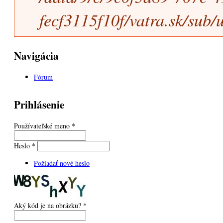
fecf3115f10f/vatra.sk/sub/u
Navigácia
Fórum
Prihlásenie
Používateľské meno
*
Heslo
*
Požiadať nové heslo
Aký kód je na obrázku?
*