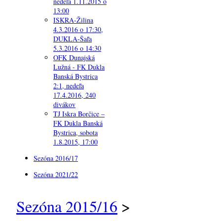
nedeľa 1.11.2015 o
13:00
ISKRA-Žilina
4.3.2016 o 17:30,
DUKLA-Šaľa
5.3.2016 o 14:30
OFK Dunajská
Lužná - FK Dukla
Banská Bystrica
2:1, nedeľa
17.4.2016, 240
divákov
TJ Iskra Borčice –
FK Dukla Banská
Bystrica, sobota
1.8.2015, 17:00
Sezóna 2016/17
Sezóna 2021/22
Sezóna 2015/16
>