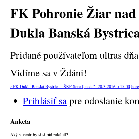
FK Pohronie Žiar nad
Dukla Banská Bystrica,
Pridané používateľom
ultras
dňa 
Vidíme sa v Ždáni!
‹ FK Dukla Banská Bystrica - ŠKF Sereď, nedeľa 20.3.2016 o 15:00
hore
Prihlásiť sa
pre odoslanie ko
Anketa
Aký suvenír by si si rád zakúpil?