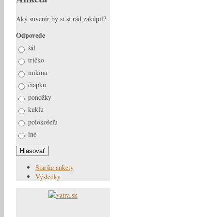
Aký suvenír by si si rád zakúpil?
Odpovede
šál
tričko
mikinu
čiapku
ponožky
kuklu
polokošeľu
iné
Staršie ankety
Výsledky