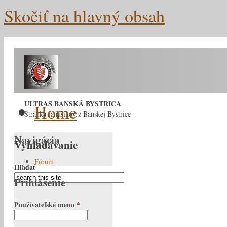
Skočiť na hlavný obsah
ULTRAS BANSKÁ BYSTRICA
Home
Stránka fanúšikov z Banskej Bystrice
Navigácia
Vyhľadávanie
Fórum
Hľadať
Prihlásenie
Používateľské meno
*