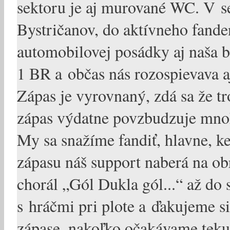
sektoru je aj murované WC. V se
Bystričanov, do aktívneho fande
automobilovej posádky aj naša b
1 BR a občas nás rozospievava a
Zápas je vyrovnaný, zdá sa že t
zápas výdatne povzbudzuje mnoh
My sa snažíme fandiť, hlavne, k
zápasu náš support naberá na o
chorál „Gól Dukla gól...“ až do
s hráčmi pri plote a ďakujeme s
zápase, nakoľko očakávame tek