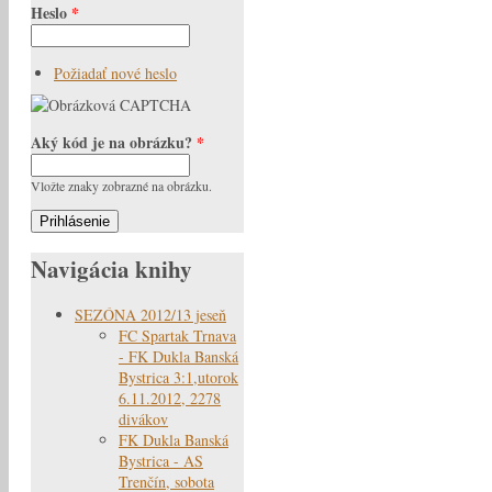
Heslo
*
Požiadať nové heslo
Aký kód je na obrázku?
*
Vložte znaky zobrazné na obrázku.
Navigácia knihy
SEZÓNA 2012/13 jeseň
FC Spartak Trnava
- FK Dukla Banská
Bystrica 3:1,utorok
6.11.2012, 2278
divákov
FK Dukla Banská
Bystrica - AS
Trenčín, sobota