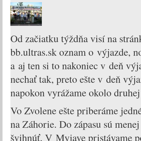
Od začiatku týždňa visí na strá
bb.ultras.sk oznam o výjazde, no
a aj ten si to nakoniec v deň v
nechať tak, preto ešte v deň výj
napokon vyrážame okolo druhej
Vo Zvolene ešte priberáme jedn
na Záhorie. Do zápasu sú menej 
švihnúť. V Myjave pristávame p