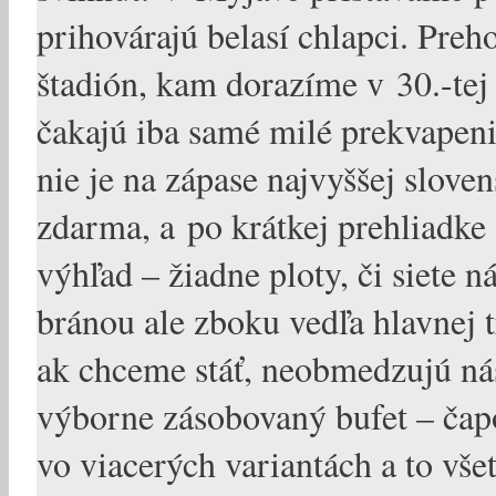
prihovárajú belasí chlapci. Pre
štadión, kam dorazíme v 30.-te
čakajú iba samé milé prekvapenia
nie je na zápase najvyššej sloven
zdarma, a po krátkej prehliadke
výhľad – žiadne ploty, či siete 
bránou ale zboku vedľa hlavnej t
ak chceme stáť, neobmedzujú n
výborne zásobovaný bufet – čapo
vo viacerých variantách a to vš