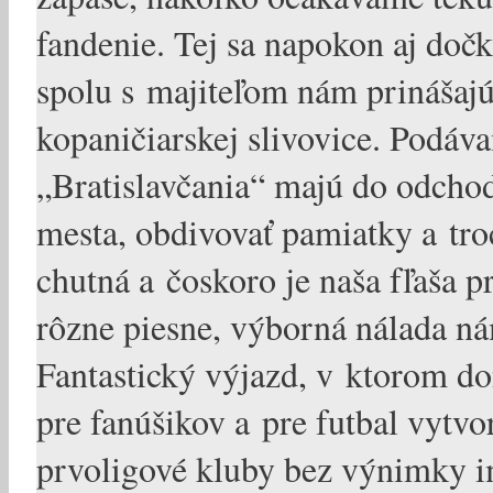
fandenie. Tej sa napokon aj do
spolu s majiteľom nám prinášajú
kopaničiarskej slivovice. Podáv
„Bratislavčania“ majú do odchod
mesta, obdivovať pamiatky a troc
chutná a čoskoro je naša fľaša 
rôzne piesne, výborná nálada n
Fantastický výjazd, v ktorom do
pre fanúšikov a pre futbal vytv
prvoligové kluby bez výnimky i