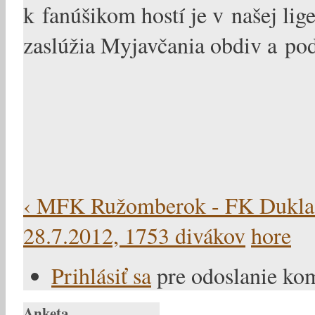
k fanúšikom hostí je v našej li
zaslúžia Myjavčania obdiv a 
‹ MFK Ružomberok - FK Dukla B
28.7.2012, 1753 divákov
hore
Prihlásiť sa
pre odoslanie ko
Anketa